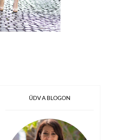
deó
Home
ÜDV A BLOGON