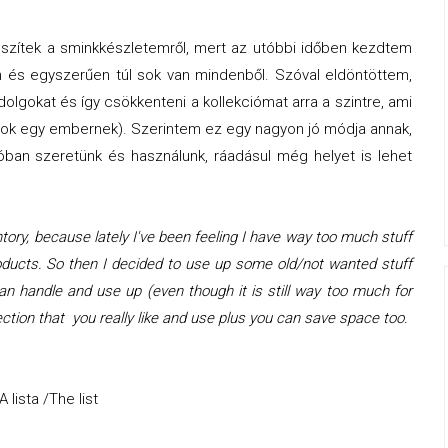
készítek a sminkkészletemről, mert az utóbbi időben kezdtem
 és egyszerűen túl sok van mindenből. Szóval eldöntöttem,
dolgokat és így csökkenteni a kollekciómat arra a szintre, ami
 sok egy embernek). Szerintem ez egy nagyon jó módja annak,
lóban szeretünk és használunk, ráadásul még helyet is lehet
ory, because lately I've been feeling I have way too much stuff
products. So then I decided to use up some old/not wanted stuff
can handle and use up (even though it is still way too much for
lection that you really like and use plus you can save space too.
A lista /The list