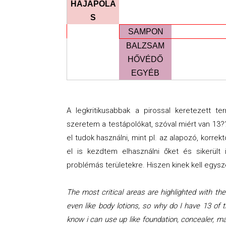
HAJÁPOLÁ
S
SAMPON
BALZSAM
HŐVÉDŐ
EGYÉB
A legkritikusabbak a pirossal keretezett t
szeretem a testápolókat, szóval miért van 13
el tudok használni, mint pl. az alapozó, korrekt
el is kezdtem elhasználni őket és sikerült
problémás területekre. Hiszen kinek kell egys
The most critical areas are highlighted with the
even like body lotions, so why do I have 13 of 
know i can use up like foundation, concealer, mas