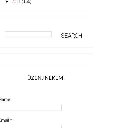
►
2011
(156)
ÜZENJ NEKEM!
Name
Email
*