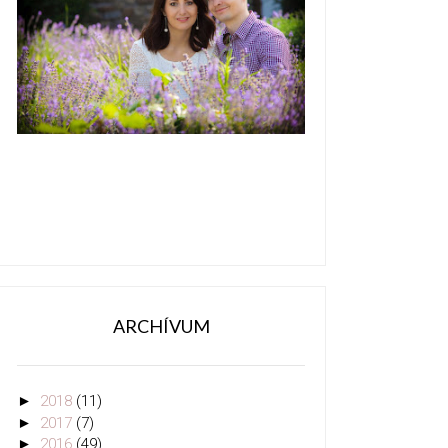
ARCHÍVUM
►
2018
(11)
►
2017
(7)
►
2016
(49)