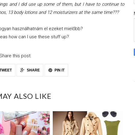
things and I did use up some of them, but I have to continue to
os, 13 body lotions and 12 moisturizers at the same time???
hogyan használhatnám el ezeket mielőbb?
eas how can I use these stuff up?
Share this post:
TWEET
SHARE
PIN IT
AY ALSO LIKE