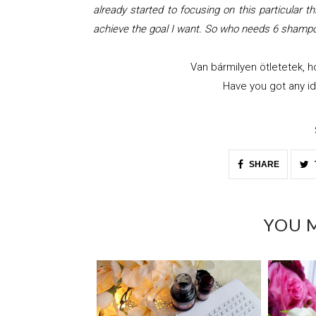
already started to focusing on this particular 
achieve the goal I want. So who needs 6 shampo
Van bármilyen ötletetek, 
Have you got any id
SHARE
YOU M