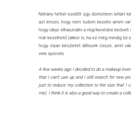
Néhány héttel ezelőtt úgy döntöttem leltárt 
azt érezni, hogy nem tudom kezelni amim van
hogy ideje elhasználni a régi/kevésbé kedvelt 
már kezelhető (akkor is, ha ez még mindig túl
hogy olyan készletet állítsunk össze, amit va
vele spórolni.
A few weeks ago I decided to do a makeup invent
that I can't use up and I still search for new 
just to reduce my collection to the size that I 
me). I think it is also a good way to create a col