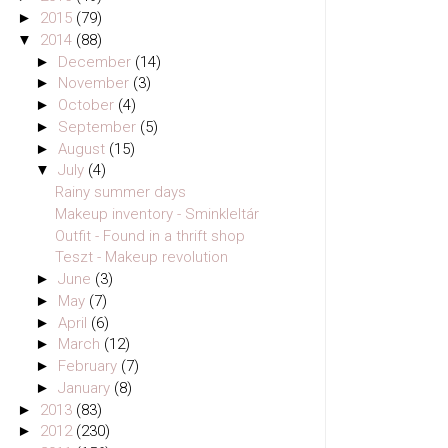
►
2015
(79)
▼
2014
(88)
►
December
(14)
►
November
(3)
►
October
(4)
►
September
(5)
►
August
(15)
▼
July
(4)
Rainy summer days
Makeup inventory - Sminkleltár
Outfit - Found in a thrift shop
Teszt - Makeup revolution
►
June
(3)
►
May
(7)
►
April
(6)
►
March
(12)
►
February
(7)
►
January
(8)
►
2013
(83)
►
2012
(230)