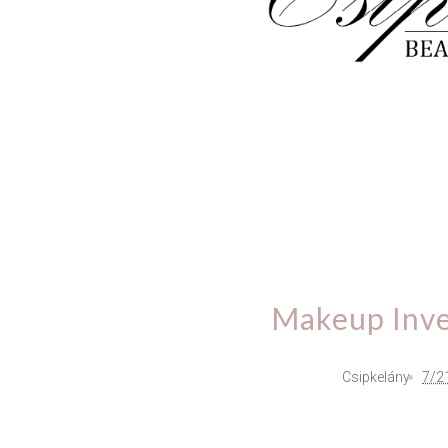
Lélek
Smink
Out
esküvő
Makeup Inve
Csipkelány
7/2