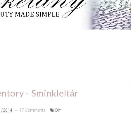
fit
Köröm
Teszt
DIY
Haul
Recept
Vi
ntory - Sminkleltár
1/2014
17 Comments
DIY