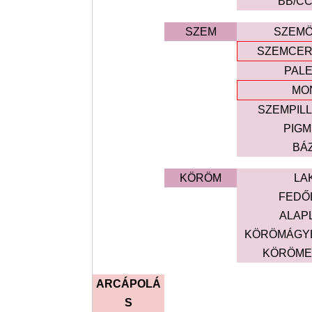
BB/CC
SZEM
SZEM
SZEMCER
PAL
MO
SZEMPILL
PIG
BÁZ
KÖRÖM
LA
FEDŐ
ALAP
KÖRÖMÁGY
KÖRÖME
ARCÁPOLÁ
S