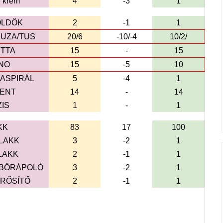
 krém
4
-3
1
ÖLDÖK
2
-1
1
UZA/TUS
20/6
-10/-4
10/2/
ETTA
15
-
15
NO
15
-5
10
ASPIRÁL
5
-4
1
MENT
14
-
14
IS
1
-
1
KK
83
17
100
LAKK
3
-2
1
LAKK
2
-1
1
BŐRÁPOLÓ
3
-2
1
RŐSÍTŐ
2
-1
1