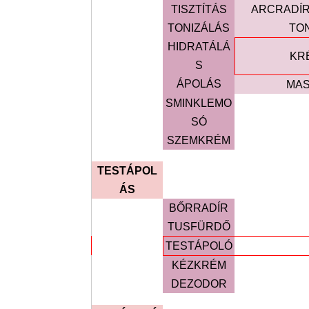
TISZTÍTÁS
ARCRADÍ
TONIZÁLÁS
TON
HIDRATÁLÁ
KR
S
ÁPOLÁS
MA
SMINKLEMO
SÓ
SZEMKRÉM
TESTÁPOL
ÁS
BŐRRADÍR
TUSFÜRDŐ
TESTÁPOLÓ
KÉZKRÉM
DEZODOR