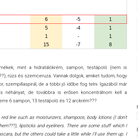
6
-5
1
5
-4
1
1
-
1
15
-7
8
ermékek, mint a hidratálókrém, sampon, testápoló (nem is
???), rúzs és szemceruza. Vannak dolgok, amiket tudom, hogy
or, szempillaspirál, de a többi jó időbe fog telni. Igazából már
 is néhányat, de továbbra is erősen koncentrálnom kell a
zerre 6 sampon, 13 testápoló és 12 arckrém???
 red line such as moisturizers, shampoos, body lotions (I don't
them???), lipsticks and eyeliners. There are some stuff which I
cara, but the others could take a little while I'll use them up. I