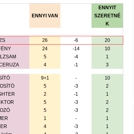
ENNYIT
ENNYI VAN
SZERETNÉ
K
ZS
26
-6
20
FÉNY
24
-14
10
ALZSAM
5
-4
1
CERUZA
4
-1
3
SÍTÓ
9+1
-
10
OSÍTÓ
5
-3
2
GHTER
2
-1
1
EKTOR
5
-3
2
POZÓ
5
-3
2
MER
1
-
1
DER
4
-3
1