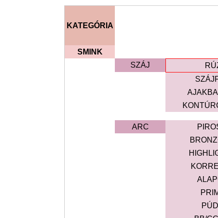
KATEGÓRIA
SMINK
SZÁJ
RÚ
SZÁJ
AJAKB
KONTÚR
ARC
PIRO
BRONZ
HIGHLI
KORR
ALA
PRI
PÚ